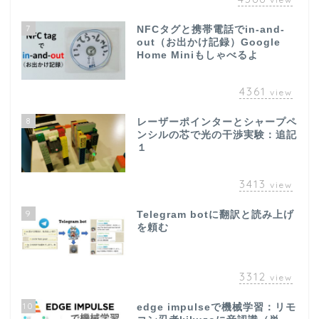
7
NFCタグと携帯電話でin-and-
out（お出かけ記録）Google
Home Miniもしゃべるよ
4361
view
8
レーザーポインターとシャープペ
ンシルの芯で光の干渉実験：追記
１
3413
view
9
Telegram botに翻訳と読み上げ
を頼む
3312
view
10
edge impulseで機械学習：リモ