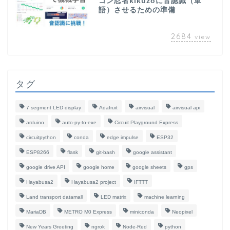
コン忍者kikuzoに音認識（単
語）させるための準備
2684
view
タグ
7 segment LED display
Adafruit
airvisual
airvisual api
arduino
auto-py-to-exe
Circuit Playground Express
circuitpython
conda
edge impulse
ESP32
ESP8266
flask
git-bash
google assistant
google drive API
google home
google sheets
gps
Hayabusa2
Hayabusa2 project
IFTTT
ホーム
Land transport datamall
LED matrix
machine learning
MariaDB
METRO M0 Express
miniconda
Neopixel
About Us
New Years Greeting
ngrok
Node-Red
python