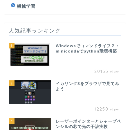
機械学習
人気記事ランキング
1
Windowsでコマンドライフ２：
minicondaでpython環境構築
20155
view
2
イカリング3をブラウザで見てみ
よう
12250
view
3
レーザーポインターとシャープペ
ンシルの芯で光の干渉実験