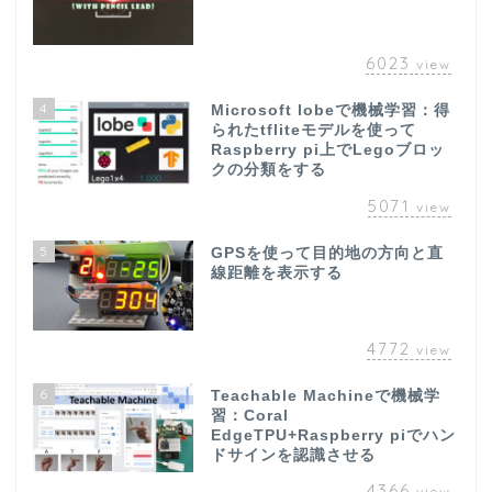
6023
view
4
Microsoft lobeで機械学習：得
られたtfliteモデルを使って
Raspberry pi上でLegoブロッ
クの分類をする
5071
view
5
GPSを使って目的地の方向と直
線距離を表示する
4772
view
6
Teachable Machineで機械学
習：Coral
EdgeTPU+Raspberry piでハン
ドサインを認識させる
4366
view