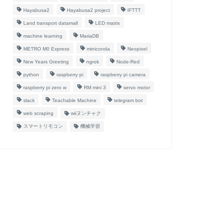
Hayabusa2
Hayabusa2 project
IFTTT
Land transport datamall
LED matrix
machine learning
MariaDB
METRO M0 Express
miniconda
Neopixel
New Years Greeting
ngrok
Node-Red
python
raspberry pi
raspberry pi camera
raspberry pi zero w
RM mini 3
servo motor
slack
Teachable Machine
telegram bot
web scraping
wiiヌンチャク
スマートリモコン
機械学習