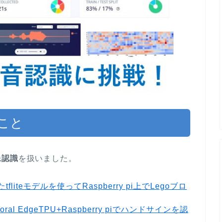
こと
像認識
を扱いました。
たtfliteモデルを使ってRaspberry pi上でLegoブロ
oral EdgeTPU+Raspberry piでハンドサインを認