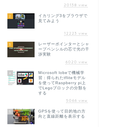
20138
view
イカリング3をブラウザで
2
見てみよう
12223
view
レーザーポインターとシャ
3
ープペンシルの芯で光の干
渉実験
6020
view
Microsoft lobeで機械学
4
習：得られたtfliteモデル
を使ってRaspberry pi上
でLegoブロックの分類を
する
5066
view
GPSを使って目的地の方
5
向と直線距離を表示する