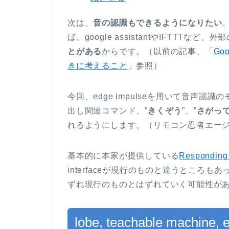
次は、
音の認識もできるようになりたい
ば、google assistantやIFTTTな
とがある
からです。（以前の記事、「
Go
きに考えること
」参照）
今回、edge impulseを用いて音声認
出し関連コマンド、”
きくぞう
”、”
さがっ
れるようにします。（リモコン忍者エー
基本的に本家が提供している
Responding
interfaceが現行のものと違うところもあ
ずれ現行のものとはずれていく可能性が
lobe, teachable machine, 