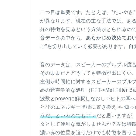
二つ目は重要です。たとえば、”たいやき
が異なります。現在の主な手法では、あ
分の特徴を見るという方法がとられるの
音データの中から、
あらかじめ決めてお
ご”を切り出していく必要があります。
自
音のデータは、スピーカーのブルブル度
そのままだとどうしても特徴が出にくい。
左側が時間軸に対するスピーカーのブルブル
めの音声学的な処理（FFT->Mel Filte
波数とpowerに解釈しなおし->ヒトの
とびのエネルギー指標に置き換え <- 知
うだ、といわれてもアレ
だと思いますが
タとして便利な気がしませんか？左は特
濃い赤の位置を追うだけでも特徴を言う