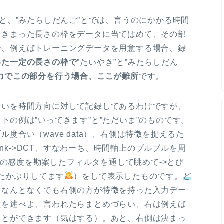
”と、”みたらしだんご”とでは、言うのにかかる時間
るきまった長さの枠をデータに当てはめて、その部
で、例えばトレーニングデータを用意する場合、録
いた一定の長さの枠で
”たいやき”と”みたらしだん
力でこの部分を行う場合、ここが難所
です。
合いを時間方向に対して記録してあるわけですが、
下の例は”いってきます”と”ただいま”のものです。
度合い（wave data）、右側は特徴を捉えるた
r Bank->DCT、すなわーち、時間軸上のブルブルを周
耳への感度を勘案したフィルタを通して眺めて->とび
ったかぶりしてます
）をして表示したものです。
ど
、なんとなくでも右側の方が特徴を持った入力デー
徴を述べよ、言われたらまとめづらい、右は例えば
ことができます（気はする）。あと、右側は決まっ