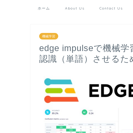
ホーム
About Us
Contact Us
機械学習
edge impulseで機
認識（単語）させるた