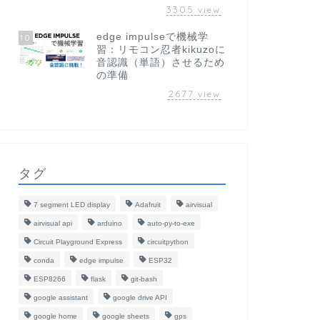
3305
view
edge impulseで機械学
10
習：リモコン忍者kikuzoに
音認識（単語）させるため
の準備
2677
view
タグ
7 segment LED display
Adafruit
airvisual
airvisual api
arduino
auto-py-to-exe
Circuit Playground Express
circuitpython
conda
edge impulse
ESP32
ESP8266
flask
git-bash
google assistant
google drive API
google home
google sheets
gps