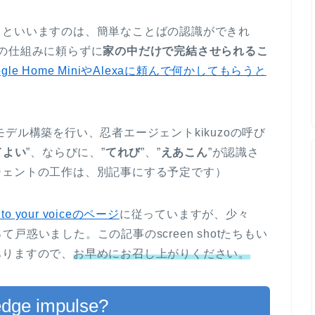
。といいますのは、簡単なことばの認識ができれ
ど、外部の仕組みに頼らずに
家の中だけで完結させられるこ
ogle Home MiniやAlexaに頼んで何かしてもらうと
識のモデル構築を行い、忍者エージェントkikuzoの呼び
てよい
”、ならびに、”
てれび
”、”
えあこん
”が認識さ
ジェントの工作は、別記事にする予定です）
 to your voiceのページ
に従っていますが、少々
って戸惑いました。この記事のscreen shotたちもい
ありますので、
お早めにお召し上がりください。
edge impulse?