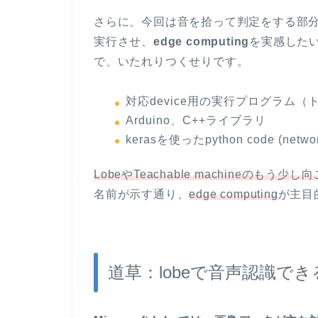
さらに、今回は音を拾って判定をする部
実行させ、
edge computing
を実感したい
で、いたれりつくせりです。
対応device用の実行プログラム
Arduino、C++ライブラリ
kerasを使ったpython code (network 
LobeやTeachable machineのもう少
名前が示す通り、
edge computing
が主目
道草：lobeで音声認識で