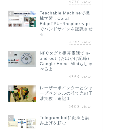
4770
view
Teachable Machineで機
6
械学習：Coral
EdgeTPU+Raspberry pi
でハンドサインを認識させ
る
4363
view
NFCタグと携帯電話でin-
7
and-out（お出かけ記録）
Google Home Miniもしゃ
べるよ
4359
view
レーザーポインターとシャ
8
ープペンシルの芯で光の干
渉実験：追記１
3408
view
Telegram botに翻訳と読
9
み上げを頼む