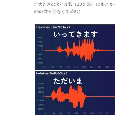
た大きさのタイル状（13 x 50）にま
node数が少なくて済む）